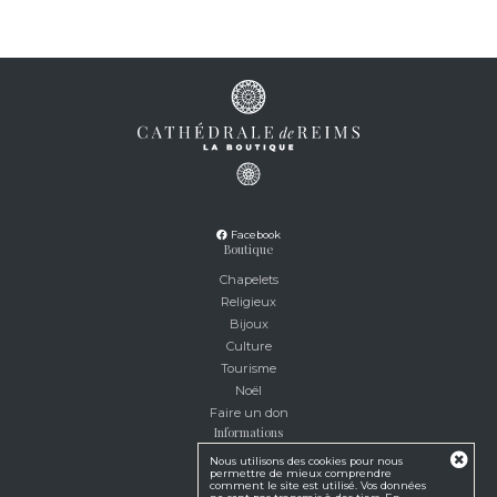
Facebook
Boutique
Chapelets
Religieux
Bijoux
Culture
Tourisme
Noël
Faire un don
Informations
Nous utilisons des cookies pour nous
Service client
permettre de mieux comprendre
Mentions légales
comment le site est utilisé. Vos données