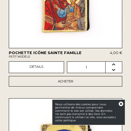
POCHETTE ICÔNE SAINTE FAMILLE
4,00 €
PETIT MODÈLE
DÉTAILS
1
ACHETER
Nous utilisons des cookies pour nous
permettre de mieux comprendre
comment le site est utilisé. Vos données
ne sont pas transmis à des tiers. En
continuant à utiliser ce site, vous acceptez
cette politique