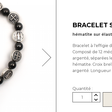
BRACELET 
hématite sur élas
Bracelet à l'effigie 
Composé de 12 méda
argenté, séparées l
hématite. Croix bre
argenté. Longueur à
Quantité :
1