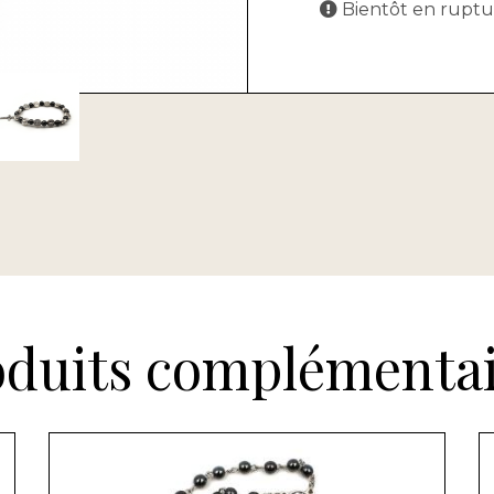
Bientôt en ruptu
oduits complémentai