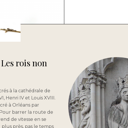
 Les rois non
crés à la cathédrale de
I, Henri IV et Louis XVIII.
sacré à Orléans par
Pour barrer la route de
prend de vitesse en se
u plus près, pas le temps