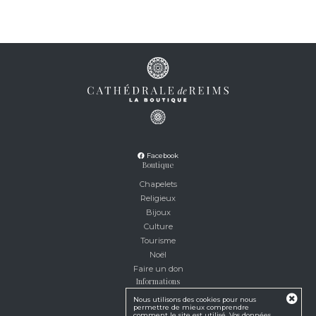
Facebook
Boutique
Chapelets
Religieux
Bijoux
Culture
Tourisme
Noël
Faire un don
Informations
Nous utilisons des cookies pour nous
Service client
permettre de mieux comprendre
Mentions légales
comment le site est utilisé. Vos données